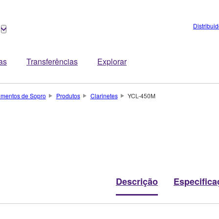
Distribui
tas
Transferências
Explorar
rumentos de Sopro
Produtos
Clarinetes
YCL-450M
Descrição
Especifica