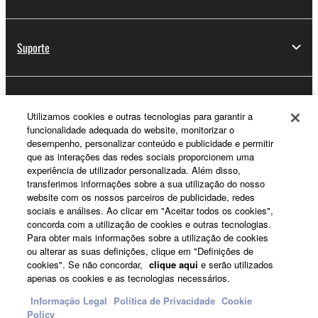
Suporte
Registo Yamaha Music ID
Utilizamos cookies e outras tecnologias para garantir a
funcionalidade adequada do website, monitorizar o
desempenho, personalizar conteúdo e publicidade e permitir
que as interações das redes sociais proporcionem uma
Sobre a Yamaha
experiência de utilizador personalizada. Além disso,
transferimos informações sobre a sua utilização do nosso
website com os nossos parceiros de publicidade, redes
sociais e análises. Ao clicar em "Aceitar todos os cookies",
Portugal - Portuguese
concorda com a utilização de cookies e outras tecnologias.
Para obter mais informações sobre a utilização de cookies
Negócio
ou alterar as suas definições, clique em "Definições de
cookies". Se não concordar,
clique aqui
e serão utilizados
apenas os cookies e as tecnologias necessários.
Informação Legal
Política de Privacidade
Cookie
Policy