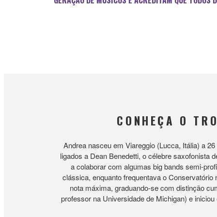
GERAÇÃO DE MÚSICOS E ACREDITAM QUE TODOS D
CONHEÇA O TRO
Andrea nasceu em Viareggio (Lucca, Itália) a 2
ligados a Dean Benedetti, o célebre saxofonista 
a colaborar com algumas big bands semi-profi
clássica, enquanto frequentava o Conservatório n
nota máxima, graduando-se com distinção cum
professor na Universidade de Michigan) e iniciou