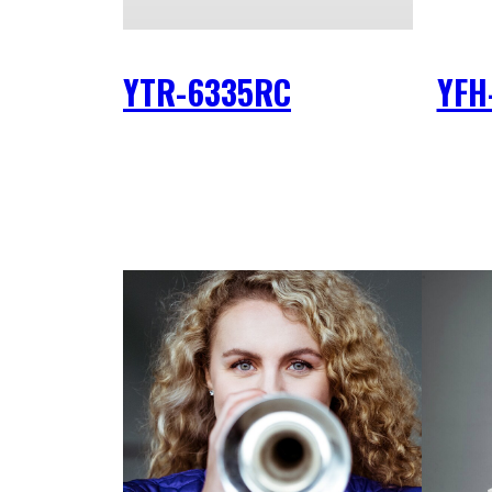
YTR-6335RC
YFH