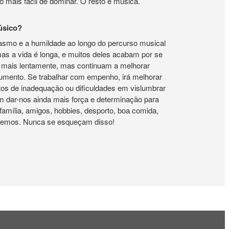
ito mais fácil de dominar. O resto é música.
úsico?
iasmo e a humildade ao longo do percurso musical
as a vida é longa, e muitos deles acabam por se
em mais lentamente, mas continuam a melhorar
rumento. Se trabalhar com empenho, irá melhorar
tos de inadequação ou dificuldades em vislumbrar
em dar-nos ainda mais força e determinação para
família, amigos, hobbies, desporto, boa comida,
 fazemos. Nunca se esqueçam disso!