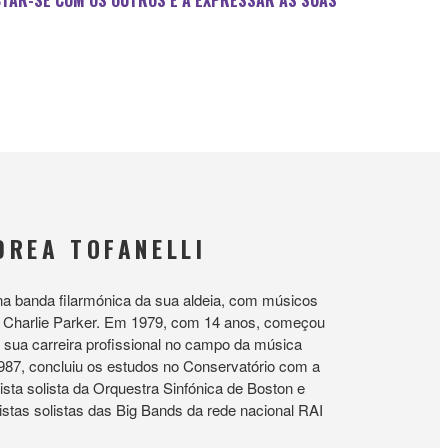
CTAR-SE COM OS OUTROS E A EXPRESSAR AS SUAS
DREA TOFANELLI
na banda filarmónica da sua aldeia, com músicos
 de Charlie Parker. Em 1979, com 14 anos, começou
 sua carreira profissional no campo da música
 1987, concluiu os estudos no Conservatório com a
a solista da Orquestra Sinfónica de Boston e
istas solistas das Big Bands da rede nacional RAI