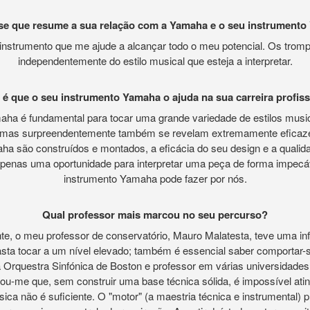
se que resume a sua relação com a Yamaha e o seu instrumento
 instrumento que me ajude a alcançar todo o meu potencial. Os trom
independentemente do estilo musical que esteja a interpretar.
é que o seu instrumento Yamaha o ajuda na sua carreira profiss
maha é fundamental para tocar uma grande variedade de estilos mu
o, mas surpreendentemente também se revelam extremamente eficaze
 são construídos e montados, a eficácia do seu design e a qualida
enas uma oportunidade para interpretar uma peça de forma impecá
instrumento Yamaha pode fazer por nós.
Qual professor mais marcou no seu percurso?
e, o meu professor de conservatório, Mauro Malatesta, teve uma infl
sta tocar a um nível elevado; também é essencial saber comportar-
a Orquestra Sinfónica de Boston e professor em várias universidade
ou-me que, sem construir uma base técnica sólida, é impossível atin
ca não é suficiente. O "motor" (a maestria técnica e instrumental) 