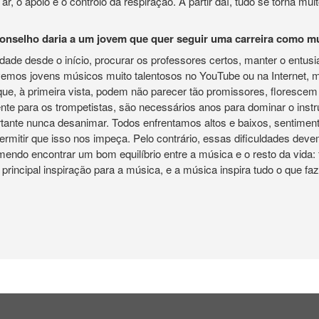
ar, o apoio e o controlo da respiração. A partir daí, tudo se torna mu
onselho daria a um jovem que quer seguir uma carreira como m
ade desde o início, procurar os professores certos, manter o entus
 vemos jovens músicos muito talentosos no YouTube ou na Internet, m
 que, à primeira vista, podem não parecer tão promissores, floresc
te para os trompetistas, são necessários anos para dominar o inst
ante nunca desanimar. Todos enfrentamos altos e baixos, sentimen
ermitir que isso nos impeça. Pelo contrário, essas dificuldades dev
endo encontrar um bom equilíbrio entre a música e o resto da vida: 
a principal inspiração para a música, e a música inspira tudo o que