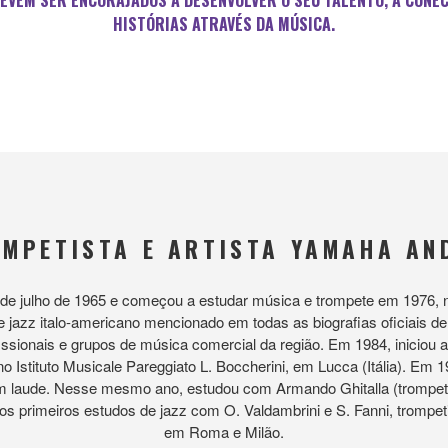
EVEM SER ENCORAJADOS A DESENVOLVER O SEU TALENTO, A CONE
HISTÓRIAS ATRAVÉS DA MÚSICA.
MPETISTA E ARTISTA YAMAHA AN
6 de julho de 1965 e começou a estudar música e trompete em 1976, 
de jazz italo-americano mencionado em todas as biografias oficiais
ssionais e grupos de música comercial da região. Em 1984, iniciou a
o Istituto Musicale Pareggiato L. Boccherini, em Lucca (Itália). Em
 laude. Nesse mesmo ano, estudou com Armando Ghitalla (trompetist
 os primeiros estudos de jazz com O. Valdambrini e S. Fanni, trompet
em Roma e Milão.