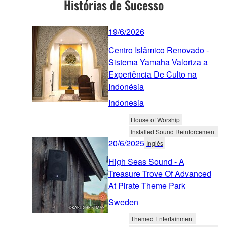
Histórias de Sucesso
19/6/2026
Centro Islâmico Renovado -
Sistema Yamaha Valoriza a
Experiência De Culto na
Indonésia
Indonesia
House of Worship
Installed Sound Reinforcement
20/6/2025
Inglês
High Seas Sound - A
Treasure Trove Of Advanced
At Pirate Theme Park
Sweden
Themed Entertainment