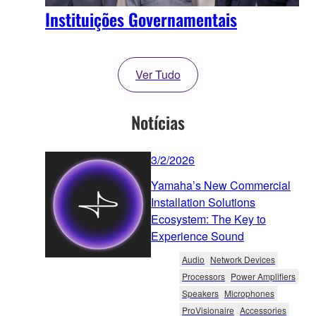
Instituições Governamentais
Ver Tudo
Notícias
3/2/2026
Yamaha’s New Commercial
Installation Solutions
Ecosystem: The Key to
Experience Sound
Audio
Network Devices
Processors
Power Amplifiers
Speakers
Microphones
ProVisionaire
Accessories