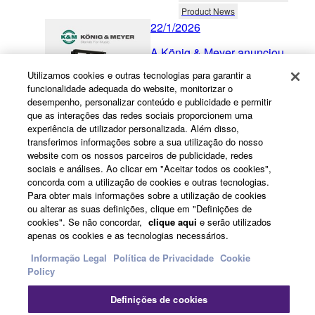
Product News
22/1/2026
A König & Meyer anunciou
um novo produto para
Utilizamos cookies e outras tecnologias para garantir a
colunas Yamaha: o suporte
funcionalidade adequada do website, monitorizar o
de parede 19450. Consulte a
desempenho, personalizar conteúdo e publicidade e permitir
que as interações das redes sociais proporcionem uma
página Suporte Geral para
experiência de utilizador personalizada. Além disso,
Colunas, onde se encontram
transferimos informações sobre a sua utilização do nosso
todos os detalhes.
website com os nossos parceiros de publicidade, redes
sociais e análises. Ao clicar em "Aceitar todos os cookies",
Audio
Mixers
Speakers
concorda com a utilização de cookies e outras tecnologias.
Portable PA Systems
Para obter mais informações sobre a utilização de cookies
ou alterar as suas definições, clique em "Definições de
Accessories
cookies". Se não concordar,
clique aqui
e serão utilizados
Music & Audio Production
apenas os cookies e as tecnologias necessários.
Mixers
Studio Monitors
Informação Legal
Política de Privacidade
Cookie
Accessories
Portable PA
Policy
Mixers
Speakers
Portable PA Systems
Definições de cookies
Accessories