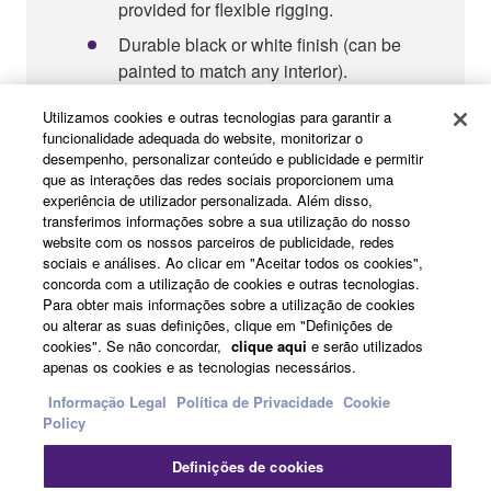
provided for flexible rigging.
Durable black or white finish (can be
painted to match any interior).
Optional matching array frame and U-
Utilizamos cookies e outras tecnologias para garantir a
bracket available.
funcionalidade adequada do website, monitorizar o
desempenho, personalizar conteúdo e publicidade e permitir
Parallel-wired Neutrik NL4 and barrier
que as interações das redes sociais proporcionem uma
strip connectors.
experiência de utilizador personalizada. Além disso,
transferimos informações sobre a sua utilização do nosso
website com os nossos parceiros de publicidade, redes
sociais e análises. Ao clicar em "Aceitar todos os cookies",
concorda com a utilização de cookies e outras tecnologias.
Para obter mais informações sobre a utilização de cookies
IF2112/AS
Sistemas de Caixas Acústicas
ou alterar as suas definições, clique em "Definições de
cookies". Se não concordar,
clique aqui
e serão utilizados
apenas os cookies e as tecnologias necessários.
Informação Legal
Política de Privacidade
Cookie
Policy
Definições de cookies