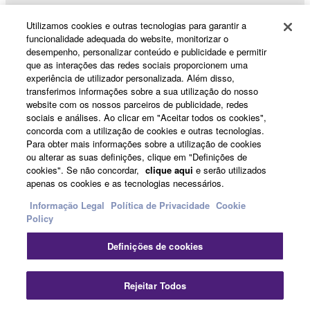
Utilizamos cookies e outras tecnologias para garantir a
funcionalidade adequada do website, monitorizar o
desempenho, personalizar conteúdo e publicidade e permitir
Products & Solutions
que as interações das redes sociais proporcionem uma
experiência de utilizador personalizada. Além disso,
transferimos informações sobre a sua utilização do nosso
website com os nossos parceiros de publicidade, redes
News
sociais e análises. Ao clicar em "Aceitar todos os cookies",
concorda com a utilização de cookies e outras tecnologias.
Para obter mais informações sobre a utilização de cookies
ou alterar as suas definições, clique em "Definições de
About Yamaha
cookies". Se não concordar,
clique aqui
e serão utilizados
apenas os cookies e as tecnologias necessários.
Informação Legal
Política de Privacidade
Cookie
Portugal - English
Policy
Consumer
Definições de cookies
Fec
Rejeitar Todos
Contacte-nos
Termos e Condições