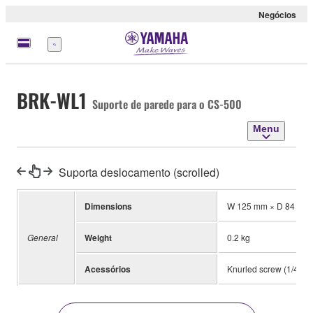
Negócios
Menu
BRK-WL1
Suporte de parede para o CS-500
Menu
Suporta deslocamento (scrolled)
Dimensions
W 125 mm × D 84 mm
General
Weight
0.2 kg
Acessórios
Knurled screw (1/4 inc