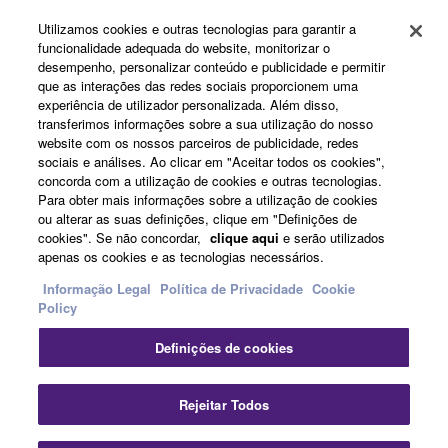
Utilizamos cookies e outras tecnologias para garantir a
funcionalidade adequada do website, monitorizar o
desempenho, personalizar conteúdo e publicidade e permitir
que as interações das redes sociais proporcionem uma
Products & Solutions
experiência de utilizador personalizada. Além disso,
transferimos informações sobre a sua utilização do nosso
website com os nossos parceiros de publicidade, redes
sociais e análises. Ao clicar em "Aceitar todos os cookies",
News
concorda com a utilização de cookies e outras tecnologias.
Para obter mais informações sobre a utilização de cookies
ou alterar as suas definições, clique em "Definições de
cookies". Se não concordar,
clique aqui
e serão utilizados
About Yamaha
apenas os cookies e as tecnologias necessários.
Informação Legal
Política de Privacidade
Cookie
Policy
Portugal - English
Definições de cookies
Consumer
Fec
Rejeitar Todos
Contacte-nos
Termos e Condições