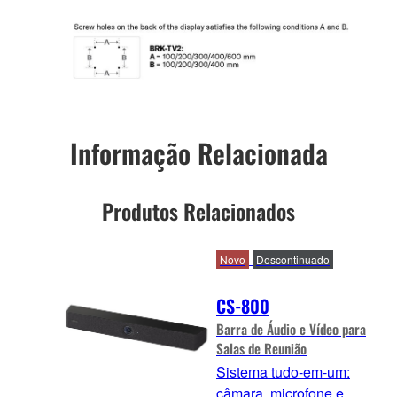
Informação Relacionada
Produtos Relacionados
Novo
Descontinuado
CS-800
Barra de Áudio e Vídeo para
Salas de Reunião
Sistema tudo-em-um:
câmara, microfone e