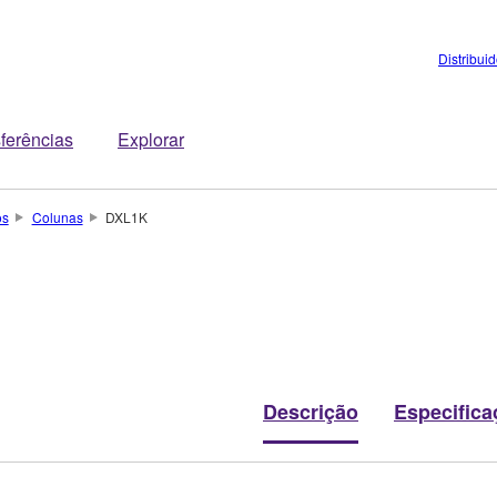
Distribui
ferências
Explorar
os
Colunas
DXL1K
Descrição
Especifica