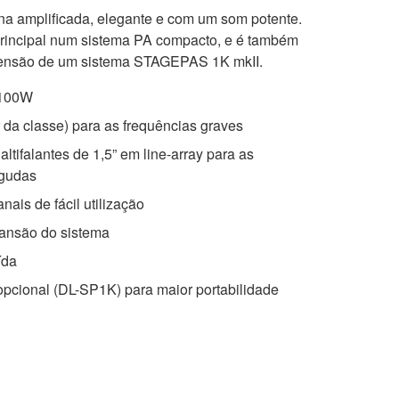
na amplificada, elegante e com um som potente.
principal num sistema PA compacto, e é também
xtensão de um sistema STAGEPAS 1K mkII.
1100W
 da classe) para as frequências graves
ltifalantes de 1,5” em line-array para as
agudas
nais de fácil utilização
pansão do sistema
ída
opcional (DL-SP1K) para maior portabilidade