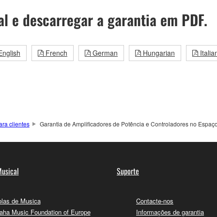
al e descarregar a garantia em PDF.
nglish
French
German
Hungarian
Italia
ra clientes
Garantia de Amplificadores de Potência e Controladores no Espa
usical
Suporte
las de Musica
Contacte-nos
ha Music Foundation of Europe
Informações de garantia