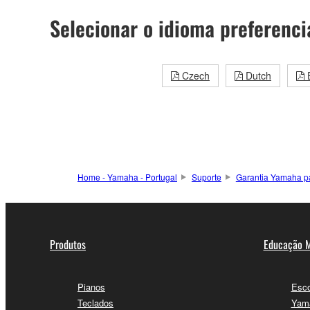
Selecionar o idioma preferenci
Czech
Dutch
E
Home - Yamaha - Portugal
Suporte
Garantia Yamaha pa
Produtos
Educação M
Pianos
Esco
Teclados
Yama