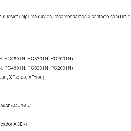
de subsistir alguma dúvida, recomendamos o contacto com um 
1N, PC4801N, PC3301N, PC2001N)
1N, PC4801N, PC3301N, PC2001N)
500, XP2500, XP100)
icador ACU16-C
ficador ACD-1