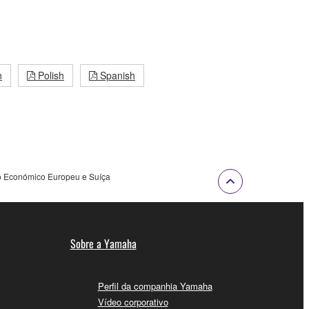
n
Polish
Spanish
ço Económico Europeu e Suíça
Sobre a Yamaha
Perfil da companhia Yamaha
Vídeo corporativo