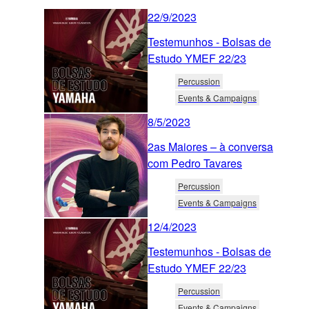
22/9/2023
Testemunhos - Bolsas de
Estudo YMEF 22/23
Percussion
Events & Campaigns
8/5/2023
2as Maiores – à conversa
com Pedro Tavares
Percussion
Events & Campaigns
12/4/2023
Testemunhos - Bolsas de
Estudo YMEF 22/23
Percussion
Events & Campaigns