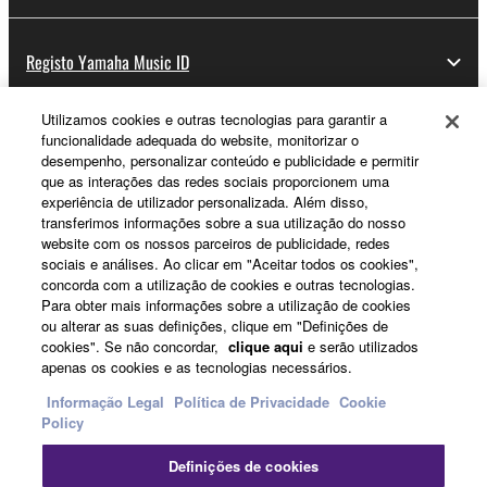
Registo Yamaha Music ID
Utilizamos cookies e outras tecnologias para garantir a
funcionalidade adequada do website, monitorizar o
Sobre a Yamaha
desempenho, personalizar conteúdo e publicidade e permitir
que as interações das redes sociais proporcionem uma
experiência de utilizador personalizada. Além disso,
transferimos informações sobre a sua utilização do nosso
Portugal - Portuguese
website com os nossos parceiros de publicidade, redes
sociais e análises. Ao clicar em "Aceitar todos os cookies",
Negócio
concorda com a utilização de cookies e outras tecnologias.
Para obter mais informações sobre a utilização de cookies
ou alterar as suas definições, clique em "Definições de
cookies". Se não concordar,
clique aqui
e serão utilizados
apenas os cookies e as tecnologias necessários.
Informação Legal
Política de Privacidade
Cookie
Policy
Definições de cookies
Contacte-nos
Termos e Condições
Política de Privacidade