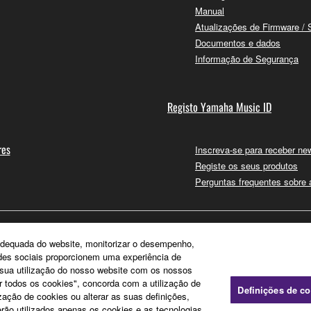
Manual
Atualizações de Firmware / 
Documentos e dados
Informação de Segurança
Registo Yamaha Music ID
res
Inscreva-se para receber new
Registe os seus produtos
Perguntas frequentes sobre
e adequada do website, monitorizar o desempenho,
edes sociais proporcionem uma experiência de
a sua utilização do nosso website com os nossos
ar todos os cookies", concorda com a utilização de
Definições de c
zação de cookies ou alterar as suas definições,
rão utilizados apenas os cookies e as tecnologias