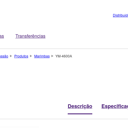
Distribui
tas
Transferências
ussão
Produtos
Marimbas
YM-4600A
Descrição
Especifica