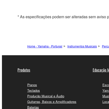
* As especificações podem ser alteradas sem aviso p
Home - Yamaha - Portugal
Instrumentos Musicais
Perc
Produtos
Educação M
Pianos
Esco
Teclados
Yama
Produção Musical e Áudio
Musi
Guitarras, Baixos e Amplificadores
Loca
Baterias