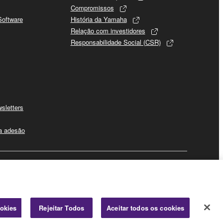
Compromissos
Software
História da Yamaha
Relação com investidores
Responsabilidade Social (CSR)
sletters
 a adesão
Negócio
ookies
Rejeitar Todos
Aceitar todos os cookies