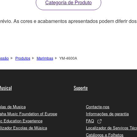
Categoría de Produto
révio. As cores e acabamentos apresentados podem diferir dos 
ussão
Produtos
Marimbas
YM-4600A
usical
Suporte
las de Musica
Contacte-nos
ha Music Foundation of Europe
Informações de garantia
c Education Experience
FAQ
lizador Escolas de Música
Localizador de Serviços Téc
Catálogos e Folhetos