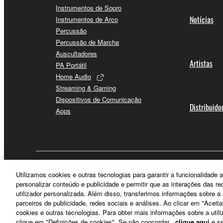
Instrumentos de Sopro
Notícias
Instrumentos de Arco
Percussão
Percussão de Marcha
Auscultadores
Artistas
PA Portátil
Home Audio
Streaming & Gaming
Dispositivos de Comunicação
Distribuido
Apps
Portugal - Portuguese
Utilizamos cookies e outras tecnologias para garantir a funcionalidad
personalizar conteúdo e publicidade e permitir que as interações das r
utilizador personalizada. Além disso, transferimos informações sobre 
parceiros de publicidade, redes sociais e análises. Ao clicar em "Aceit
cookies e outras tecnologias. Para obter mais informações sobre a utili
clique em "Definições de cookies". Se não concordar,
clique aqui
e se