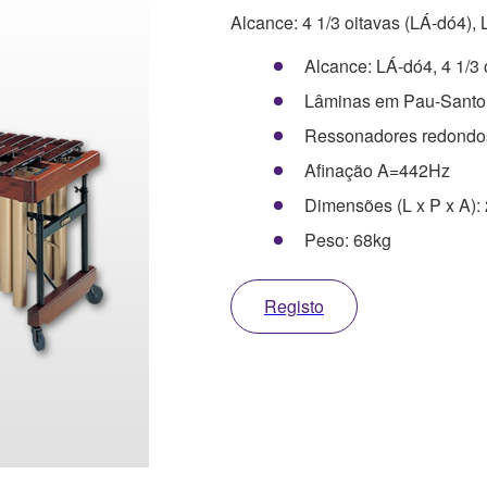
Alcance: 4 1/3 oitavas (LÁ-dó4),
Alcance: LÁ-dó4, 4 1/3 
Lâminas em Pau-Santo 
Ressonadores redondo
Afinação A=442Hz
Dimensões (L x P x A):
Peso: 68kg
Registo