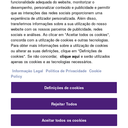
funcionalidade adequada do website, monitorizar o
desempenho, personalizar conteúdo e publicidade e permitir
que as interações das redes sociais proporcionem uma
Sobre a Yamaha
experiência de utilizador personalizada. Além disso,
transferimos informações sobre a sua utilização do nosso
website com os nossos parceiros de publicidade, redes
sociais e análises. Ao clicar em "Aceitar todos os cookies",
Portugal - Portuguese
concorda com a utilização de cookies e outras tecnologias.
Para obter mais informações sobre a utilização de cookies
Negócio
ou alterar as suas definições, clique em "Definições de
cookies". Se não concordar,
clique aqui
e serão utilizados
apenas os cookies e as tecnologias necessários.
Informação Legal
Política de Privacidade
Cookie
Policy
Definições de cookies
Contacte-nos
Termos e Condições
Política de Privacidade
Rejeitar Todos
Política de cookies
Informação Legal
Aceitar todos os cookies
© Yamaha Corporation.