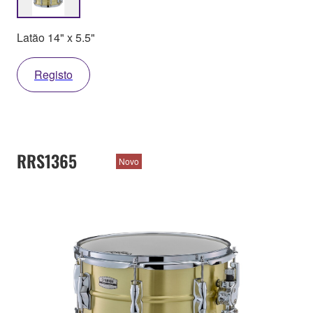
Latão 14" x 5.5"
Registo
RRS1365
Novo