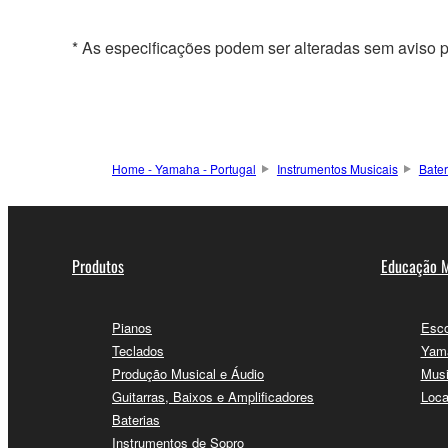
* As especificações podem ser alteradas sem aviso p
Home - Yamaha - Portugal
Instrumentos Musicais
Bater
Produtos
Educação M
Pianos
Esco
Teclados
Yama
Produção Musical e Áudio
Musi
Guitarras, Baixos e Amplificadores
Loca
Baterias
Instrumentos de Sopro