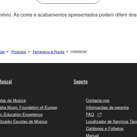
révio. As cores e acabamentos apresentados podem diferir dos 
ias
Produtos
Ferragens & Racks
HW680W
usical
Suporte
las de Musica
Contacte-nos
ha Music Foundation of Europe
Informações de garantia
c Education Experience
FAQ
lizador Escolas de Música
Localizador de Serviços Téc
Catálogos e Folhetos
Manual