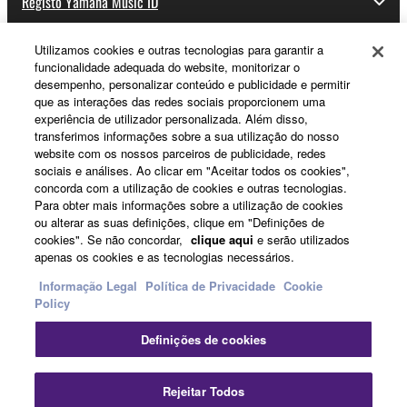
Registo Yamaha Music ID
Utilizamos cookies e outras tecnologias para garantir a
funcionalidade adequada do website, monitorizar o
Sobre a Yamaha
desempenho, personalizar conteúdo e publicidade e permitir
que as interações das redes sociais proporcionem uma
experiência de utilizador personalizada. Além disso,
transferimos informações sobre a sua utilização do nosso
Portugal - Portuguese
website com os nossos parceiros de publicidade, redes
sociais e análises. Ao clicar em "Aceitar todos os cookies",
Negócio
concorda com a utilização de cookies e outras tecnologias.
Para obter mais informações sobre a utilização de cookies
ou alterar as suas definições, clique em "Definições de
cookies". Se não concordar,
clique aqui
e serão utilizados
apenas os cookies e as tecnologias necessários.
Informação Legal
Política de Privacidade
Cookie
Policy
Definições de cookies
Contacte-nos
Termos e Condições
Política de Privacidade
Política de cookies
Informação Legal
Rejeitar Todos