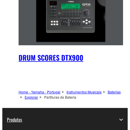
DRUM SCORES DTX900
Home - Yamaha - Portugal
Instrumentos Musicais
Baterias
Explorar
Partituras de Bateria
Produtos