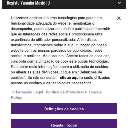
Registo Yamaha Music ID
Utilizamos cookies e outras tecnologias para garantir a
funcionalidade adequada do website, monitorizar o
Sobre a Yamaha
desempenho, personalizar conteúdo e publicidade e permitir
que as interações das redes sociais proporcionem uma
experiência de utilizador personalizada. Além disso,
transferimos informações sobre a sua utilização do nosso
Portugal - Portuguese
website com os nossos parceiros de publicidade, redes
sociais e análises. Ao clicar em "Aceitar todos os cookies",
Negócio
concorda com a utilização de cookies e outras tecnologias.
Para obter mais informações sobre a utilização de cookies
ou alterar as suas definições, clique em "Definições de
cookies". Se não concordar,
clique aqui
e serão utilizados
apenas os cookies e as tecnologias necessários.
Informação Legal
Política de Privacidade
Cookie
Policy
Definições de cookies
Contacte-nos
Termos e Condições
Política de Privacidade
Política de cookies
Informação Legal
Rejeitar Todos