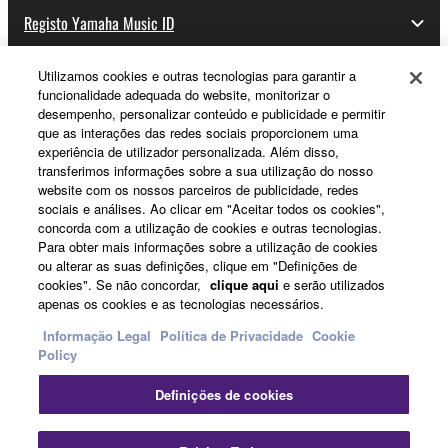
Registo Yamaha Music ID
Utilizamos cookies e outras tecnologias para garantir a
funcionalidade adequada do website, monitorizar o
Sobre a Yamaha
desempenho, personalizar conteúdo e publicidade e permitir
que as interações das redes sociais proporcionem uma
experiência de utilizador personalizada. Além disso,
transferimos informações sobre a sua utilização do nosso
Portugal - Portuguese
website com os nossos parceiros de publicidade, redes
sociais e análises. Ao clicar em "Aceitar todos os cookies",
Negócio
concorda com a utilização de cookies e outras tecnologias.
Para obter mais informações sobre a utilização de cookies
ou alterar as suas definições, clique em "Definições de
cookies". Se não concordar,
clique aqui
e serão utilizados
apenas os cookies e as tecnologias necessários.
Informação Legal
Política de Privacidade
Cookie
Policy
Definições de cookies
Contacte-nos
Termos e Condições
Política de Privacidade
Política de cookies
Informação Legal