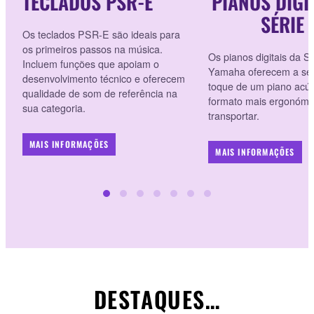
TECLADOS PSR-E
PIANOS DIGI
SÉRIE 
Os teclados PSR-E são ideais para
os primeiros passos na música.
Os pianos digitais da S
Incluem funções que apoiam o
Yamaha oferecem a se
desenvolvimento técnico e oferecem
toque de um piano acú
qualidade de som de referência na
formato mais ergonómic
sua categoria.
transportar.
MAIS INFORMAÇÕES
MAIS INFORMAÇÕES
DESTAQUES…