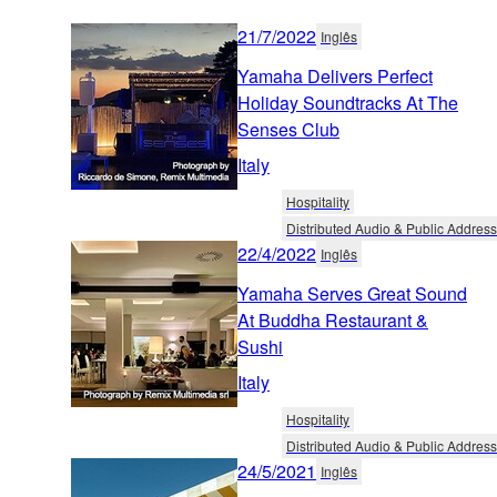
21/7/2022
Inglês
Yamaha Delivers Perfect
Holiday Soundtracks At The
Senses Club
Italy
Hospitality
Distributed Audio & Public Address
22/4/2022
Inglês
Yamaha Serves Great Sound
At Buddha Restaurant &
Sushi
Italy
Hospitality
Distributed Audio & Public Address
24/5/2021
Inglês