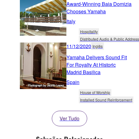
Award-Winning Baia Domizia
Chooses Yamaha
Italy
Hospitality
Distributed Audio & Public Address
11/12/2020
Inglês
Yamaha Delivers Sound Fit
For Royalty At Historic
Madrid Basilica
Spain
House of Worship
Installed Sound Reinforcement
Ver Tudo