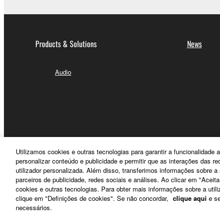
Products & Solutions
News
Audio
Utilizamos cookies e outras tecnologias para garantir a funcionalidad
personalizar conteúdo e publicidade e permitir que as interações das r
utilizador personalizada. Além disso, transferimos informações sobre 
parceiros de publicidade, redes sociais e análises. Ao clicar em "Aceit
cookies e outras tecnologias. Para obter mais informações sobre a utili
clique em "Definições de cookies". Se não concordar,
clique aqui
e se
Portugal - English
necessários.