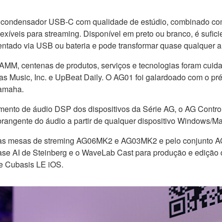
e condensador USB-C com qualidade de estúdio, combinado c
exíveis para streaming. Disponível em preto ou branco, é sufi
imentado via USB ou bateria e pode transformar quase qualquer
MM, centenas de produtos, serviços e tecnologias foram cuidad
istas Music, Inc. e UpBeat Daily. O AG01 foi galardoado com o pr
Yamaha.
samento de áudio DSP dos dispositivos da Série AG, o AG Contro
abrangente do áudio a partir de qualquer dispositivo Windows/M
las mesas de streming AG06MK2 e AG03MK2 e pelo conjunto A
ase AI de Steinberg e o WaveLab Cast para produção e edição
 e Cubasis LE iOS.