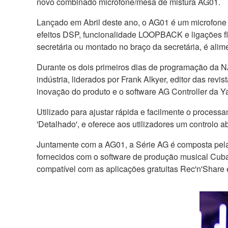
novo combinado microfone/mesa de mistura AG01.
Lançado em Abril deste ano, o AG01 é um microfon
efeitos DSP, funcionalidade LOOPBACK e ligações fl
secretária ou montado no braço da secretária, é al
Durante os dois primeiros dias de programação da NA
indústria, liderados por Frank Alkyer, editor das rev
inovação do produto e o software AG Controller da 
Utilizado para ajustar rápida e facilmente o proces
'Detalhado', e oferece aos utilizadores um controlo 
Juntamente com a AG01, a Série AG é composta pe
fornecidos com o software de produção musical Cub
compatível com as aplicações gratuitas Rec'n'Share