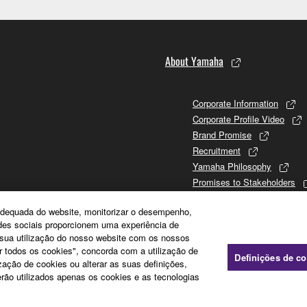
About Yamaha
Corporate Information
Corporate Profile Video
Brand Promise
Recruitment
Yamaha Philosophy
Promises to Stakeholders
Brand and History
e adequada do website, monitorizar o desempenho,
Investor Relations
edes sociais proporcionem uma experiência de
Sustainability
a sua utilização do nosso website com os nossos
ar todos os cookies", concorda com a utilização de
Definições de c
zação de cookies ou alterar as suas definições,
rão utilizados apenas os cookies e as tecnologias