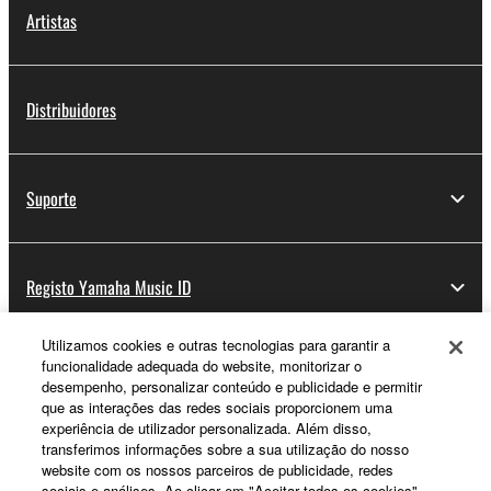
Artistas
Distribuidores
Suporte
Registo Yamaha Music ID
Utilizamos cookies e outras tecnologias para garantir a
funcionalidade adequada do website, monitorizar o
Sobre a Yamaha
desempenho, personalizar conteúdo e publicidade e permitir
que as interações das redes sociais proporcionem uma
experiência de utilizador personalizada. Além disso,
transferimos informações sobre a sua utilização do nosso
Portugal - Portuguese
website com os nossos parceiros de publicidade, redes
sociais e análises. Ao clicar em "Aceitar todos os cookies",