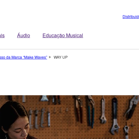
Distribui
is
Áudio
Educação Musical
so da Marca “Make Waves”
WAY UP