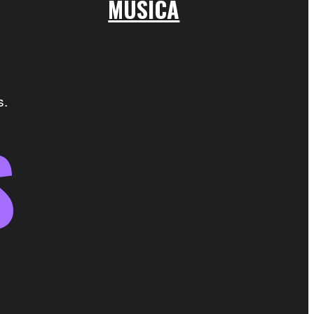
MÚSICA
s.
S