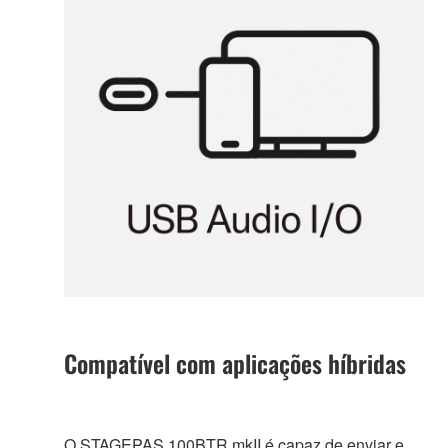
Compatível com aplicações híbridas
O STAGEPAS 100BTR mkII é capaz de enviar e