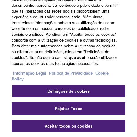
desempenho, personalizar conteúdo e publicidade e permitir
que as interações das redes sociais proporcionem uma
experiência de utilizador personalizada. Além disso,
transferimos informações sobre a sua utilização do nosso
website com os nossos parceiros de publicidade, redes
sociais e análises. Ao clicar em "Aceitar todos os cookies",
concorda com a utilização de cookies e outras tecnologias.
Informação Relacionada
Para obter mais informações sobre a utilização de cookies
ou alterar as suas definições, clique em "Definições de
cookies". Se não concordar,
clique aqui
e serão utilizados
Notícias
apenas os cookies e as tecnologias necessários.
Informação Legal
Política de Privacidade
Cookie
Policy
22/12/2025
Definições de cookies
Lançamento do STAGEPAS
100BTR MKII, um sistema de
PA portátil com entrada e
Rejeitar Todos
saída de áudio USB e
Bluetooth
Aceitar todos os cookies
Audio
Portable PA Systems